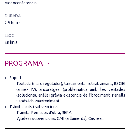
Videoconferència
DURADA
2.5 hores.
LLOC
En línia
PROGRAMA
Suport:
Teulada (marc regulador); tancaments, retirat amiant, RSCIEI
(annex IV), ancoratges (problemàtica amb les ventades
(solucions), anàlisi prèvia existència de fibrociment. Panells
Sandwich. Manteniment.
Tràmits ajuts i subvencions:
Tràmits: Permisos d’obra, RERA.
Ajudes i subvencions: CAE (aïllaments): Cas real.