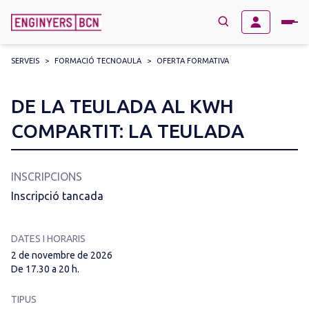
SERVEIS
>
FORMACIÓ TECNOAULA
>
OFERTA FORMATIVA
→
BUSCAR
Search
DE LA TEULADA AL KWH
for:
COMPARTIT: LA TEULADA
INSCRIPCIONS
Inscripció tancada
DATES I HORARIS
2 de novembre de 2026
De 17.30 a 20 h.
TIPUS