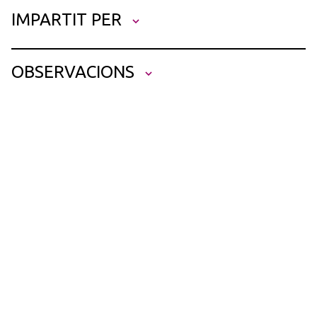
IMPARTIT PER
Alex Puig,
Coordinador S.M. SAVALL
OBSERVACIONS
Abans de l’inici de l’activitat, si teniu qualsevol incidència de
connexió podeu contactar amb els nostres tècnics i us podran
atendre. Envia un correu a
incidencia.tic@ebcn.cat
o truca al 93 496
14 20.