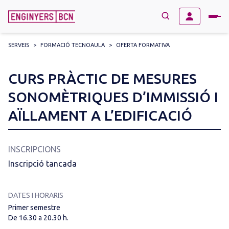
SERVEIS
>
FORMACIÓ TECNOAULA
>
OFERTA FORMATIVA
→
BUSCAR
Search
CURS PRÀCTIC DE MESURES
for:
SONOMÈTRIQUES D’IMMISSIÓ I
AÏLLAMENT A L’EDIFICACIÓ
INSCRIPCIONS
Inscripció tancada
DATES I HORARIS
Primer semestre
De 16.30 a 20.30 h.