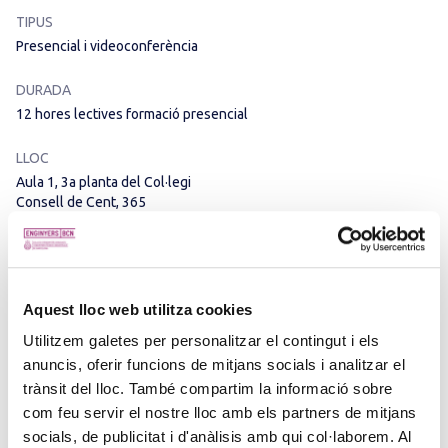
TIPUS
Presencial i videoconferència
DURADA
12 hores lectives formació presencial
LLOC
Aula 1, 3a planta del Col·legi
Consell de Cent, 365
08009
BARCELONA
OBJECTIUS
Aquest lloc web utilitza cookies
Utilitzem galetes per personalitzar el contingut i els
-Preveure el pla de mostreig i condicions que se seguirà en la
anuncis, oferir funcions de mitjans socials i analitzar el
inspecció/mesura
trànsit del lloc. També compartim la informació sobre
-Poder realitzar mesures fiables i amb resultats reals i no
com feu servir el nostre lloc amb els partners de mitjans
desvirtuats
socials, de publicitat i d'anàlisis amb qui col·laborem. Al
-Poder interpretar els resultats obtinguts i detectar les