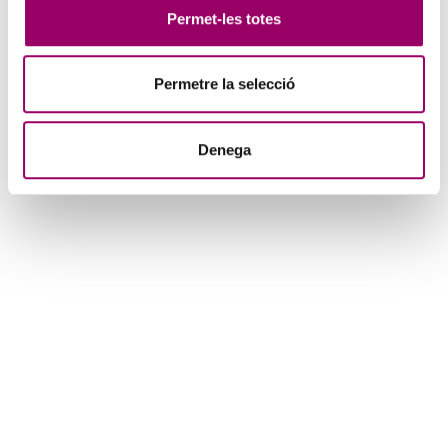
que realment es mesura. Propietats físiques del so vs percepció
Permet-les totes
del soroll. Potència sonora vs LAeq. Freqüència, corbes de
ponderació i bandes d’octava.
Instrumentació utilitzada en la seva avaluació: normativa
d’aplicació, requisits, slow vs fast, tipus de sonòmetres i ús de
Permetre la selecció
calibradors. Valors estadístics i altres índex. Càlcul en dB: càlcul en
dB i dBA, suma, resta i obtenció del LAeq
Ones estacionàries: breu nomenament d’aquest fenomen per tal
Denega
d’entendre més endavant certes tipologies de mesurament
Condicions meteorològiques: breu indicació de l’afecció ambiental
a l’enregistrament
Avaluació del nivell sonor d'activitats segons model decret
176/2009 i OMA Barcelona
Visita prèvia i/o pla de mostreig
Marc Normatiu
: identificació de la normativa que és d’aplicació
Mapes de capacitat acústica vs Mapes de soroll:
diferència i ús
d’ambdós recursos
Zonificació acústica i valors límit
: identificació i descripció de
les diferents zones
Identificació del tipus de mesura segons tipus de transmissió
de soroll. Interior vs Exterior
: quant cal mesurar d’una manera o