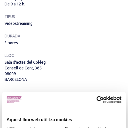
De 9 a 12 h.
TIPUS
Videostreaming
DURADA
3 hores
LLOC
Sala d'actes del Col·legi
Consell de Cent, 365
08009
BARCELONA
EBCN TV
Aquest lloc web utilitza cookies
OBJECTIUS