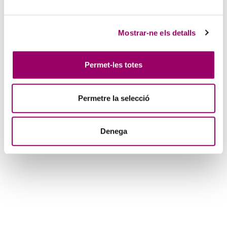
tecnològiques al sector sanitari, que permetin una ràpida
transformació i adaptació, davant futures pandèmies o noves
malalties emergents.
Mostrar-ne els detalls
PROGRAMA
Permet-les totes
En el marc de
l'Any de l'Enginyeria al sector sanitari,
ENGINYERS BCN presenta el segon tema troncal, des de la
Permetre la selecció
perspectiva de les
instal·lacions
(projectes i manteniment), amb el
següent programa:
Denega
9-9.05 h. Presentació i introducció de la jornada a càrrec de
Joaquim Teruel
, Coordinador de l'Any de l'Enginyeria al sector
sanitari d'ENGINYERS BCN. Enginyer Tècnic Industrial, Director
d'Àrea d’Equipaments i Innovació de la Mútua Asepeyo.
9.05-9:30 h. Ponència d'
expert de mèrit:
"El full de ruta cap a
l'hospital carbon neutral", a càrrec de
Juan Gallostra
, Enginyer
Industrial. President de JG Ingenieros, S.A.
9:30-10:30 h.
Casos d'estudi:
Instal·lacions/projectes.